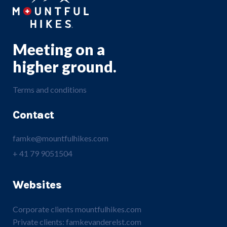
Meeting on a
higher ground.
Terms and conditions
Contact
famke@mountfulhikes.com
+ 41 79 9051504
Websites
Corporate clients
mountfulhikes.com
Private clients:
famkevanderelst.com