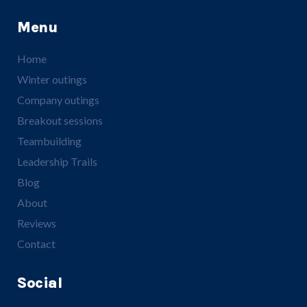
Menu
Home
Winter outings
Company outings
Breakout sessions
Teambuilding
Leadership Trails
Blog
About
Reviews
Contact
Social