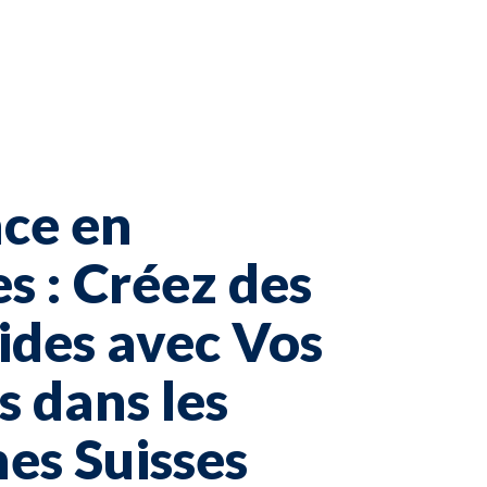
ce en
s : Créez des
lides avec Vos
s dans les
es Suisses