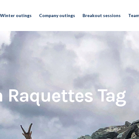
Winter outings
Company outings
Breakout sessions
Team
 Raquettes Tag