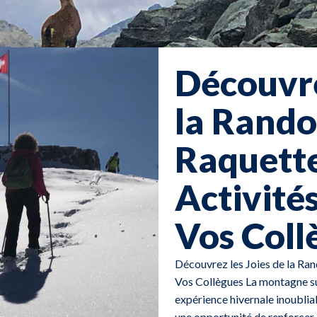
Découvre
la Rand
Raquette
Activité
Vos Coll
Découvrez les Joies de la Ran
Vos Collègues La montagne su
expérience hivernale inoublia
une opportunité de renforcer l